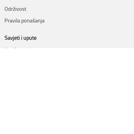
Održivost
Pravila ponašanja
Savjeti i upute
Vodič za paletare
Korisnička služba
Kontaktirajte nas
Uslovi & Pravila
Politike o privatnosti
Politike o kolačičima
Copyright 2022. toyota-forklifts.ba Sva prava zadržana