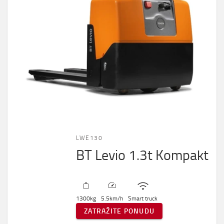
LWE130
BT Levio 1.3t Kompakt
1300
kg
5.5
km/h
Smart truck
ZATRAŽITE PONUDU