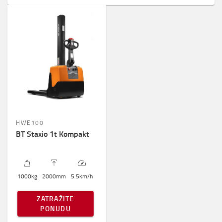
HWE100
BT Staxio 1t Kompakt
1000
kg
2000
mm
5.5
km/h
ZATRAŽITE
PONUDU