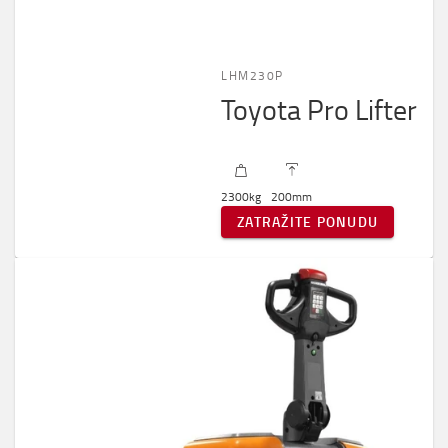
LHM230P
Toyota Pro Lifter
2300
kg
200
mm
ZATRAŽITE PONUDU