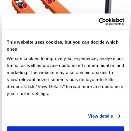
This website uses cookies, but you can decide which
ones
We use cookies to improve your experience, analyze our
traffic, as well as provide customized communication and
marketing. The website may also contain cookies to
show relevant advertisements outside toyota-forklifts
domain. Click "View Details" to read more and customize
12 grease points
your cookie settings.
Toyota Lifter hand pallet trucks are built with up to 12
greasing points, for better lubrication, longer lifespan and
View details
less wear.