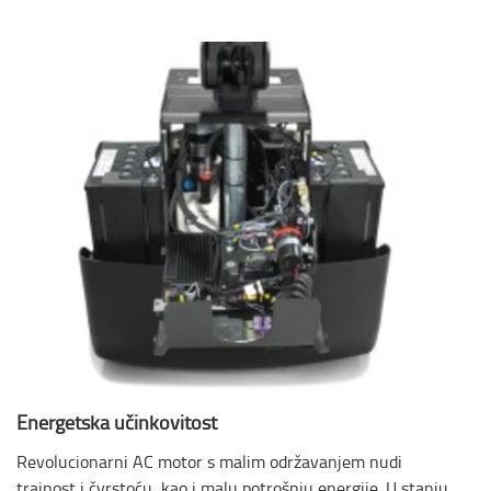
Energetska učinkovitost
Revolucionarni AC motor s malim održavanjem nudi
trajnost i čvrstoću, kao i malu potrošnju energije. U stanju