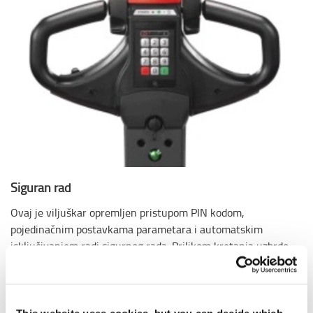
Siguran rad
Ovaj je viljuškar opremljen pristupom PIN kodom,
pojedinačnim postavkama parametara i automatskim
isključivanjem radi sigurnog rada. Prilikom kretanja uzbrdo
ili u nagibu, može se odabrati način vožnje prema naprijed
bez ikakvog rizika od pomicanja viljuškara unatrag nakon
otpuštanja kočnica.