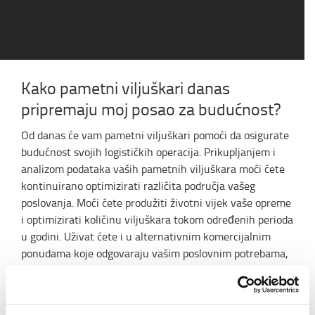
Kako pametni viljuškari danas
pripremaju moj posao za budućnost?
Od danas će vam pametni viljuškari pomoći da osigurate
budućnost svojih logističkih operacija. Prikupljanjem i
analizom podataka vaših pametnih viljuškara moći ćete
kontinuirano optimizirati različita područja vašeg
poslovanja. Moći ćete produžiti životni vijek vaše opreme
i optimizirati količinu viljuškara tokom određenih perioda
u godini. Uživat ćete i u alternativnim komercijalnim
ponudama koje odgovaraju vašim poslovnim potrebama,
kao što su viljuškari za iznajmljivanje koji se plaćaju po
obračunskom satu. Pa čak i predvidjeti servisni interval
kako biste izbjegli zastoje u budućnosti.