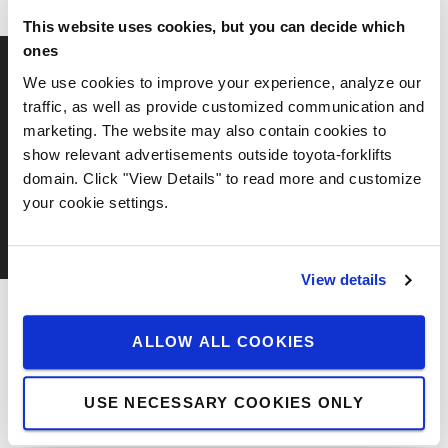
This website uses cookies, but you can decide which
ones
We use cookies to improve your experience, analyze our
traffic, as well as provide customized communication and
marketing. The website may also contain cookies to
show relevant advertisements outside toyota-forklifts
Please
accept marketing-cookies
to watch this video.
domain. Click "View Details" to read more and customize
your cookie settings.
View details
Kako pametni viljuškari doprinose lean
operacijama?
ALLOW ALL COOKIES
U svijetu u kojem je sve povezano, pametni viljuškari
USE NECESSARY COOKIES ONLY
pružaju vam prave informacije kako biste bili sigurni da
ste pod potpunom kontrolom i možete poboljšati