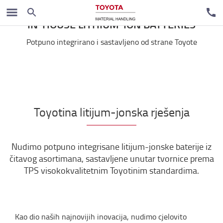
IN-HOUSE LITHIUM-ION BATTERIES
Potpuno integrirano i sastavljeno od strane Toyote
Toyotina litijum-jonska rješenja
Nudimo potpuno integrisane litijum-jonske baterije iz
čitavog asortimana, sastavljene unutar tvornice prema
TPS visokokvalitetnim Toyotinim standardima.
Kao dio naših najnovijih inovacija, nudimo cjelovito