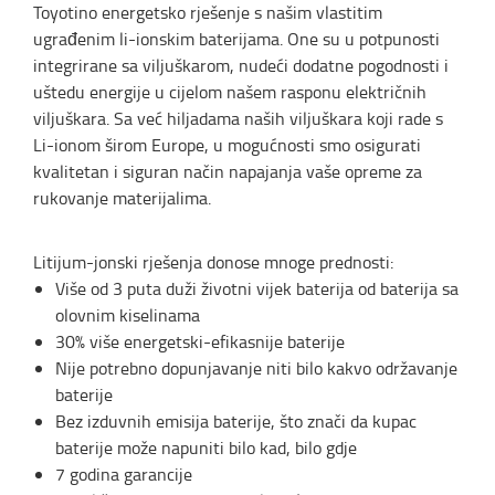
Toyotino energetsko rješenje s našim vlastitim
ugrađenim li-ionskim baterijama. One su u potpunosti
integrirane sa viljuškarom, nudeći dodatne pogodnosti i
uštedu energije u cijelom našem rasponu električnih
viljuškara. Sa već hiljadama naših viljuškara koji rade s
Li-ionom širom Europe, u mogućnosti smo osigurati
kvalitetan i siguran način napajanja vaše opreme za
rukovanje materijalima.
Litijum-jonski rješenja donose mnoge prednosti:
Više od 3 puta duži životni vijek baterija od baterija sa
olovnim kiselinama
30% više energetski-efikasnije baterije
Nije potrebno dopunjavanje niti bilo kakvo održavanje
baterije
Bez izduvnih emisija baterije, što znači da kupac
baterije može napuniti bilo kad, bilo gdje
7 godina garancije