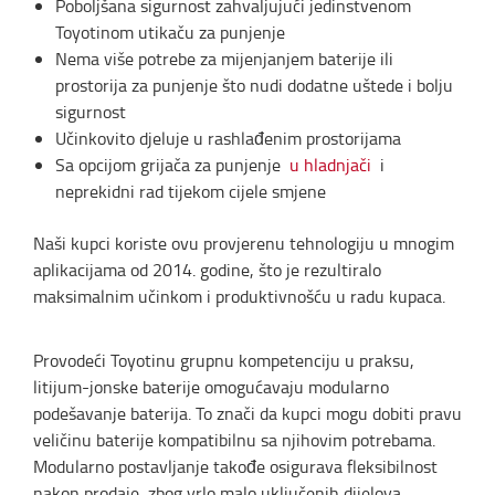
Poboljšana sigurnost zahvaljujući jedinstvenom
Toyotinom utikaču za punjenje
Nema više potrebe za mijenjanjem baterije ili
prostorija za punjenje što nudi dodatne uštede i bolju
sigurnost
Učinkovito djeluje u rashlađenim prostorijama
Sa opcijom grijača za punjenje
u hladnjači
i
neprekidni rad tijekom cijele smjene
Naši kupci koriste ovu provjerenu tehnologiju u mnogim
aplikacijama od 2014. godine, što je rezultiralo
maksimalnim učinkom i produktivnošću u radu kupaca.
Provodeći Toyotinu grupnu kompetenciju u praksu,
litijum-jonske baterije omogućavaju modularno
podešavanje baterija. To znači da kupci mogu dobiti pravu
veličinu baterije kompatibilnu sa njihovim potrebama.
Modularno postavljanje takođe osigurava fleksibilnost
nakon prodaje, zbog vrlo malo uključenih dijelova,