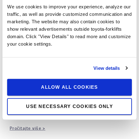
We use cookies to improve your experience, analyze our
traffic, as well as provide customized communication and
marketing. The website may also contain cookies to
Asortiman naših proizvoda
show relevant advertisements outside toyota-forklifts
Pogledajte naš kompletan asortiman viljuškara,
domain. Click "View Details" to read more and customize
uključujući regalne viljuškare, paletne viljuškare i
your cookie settings.
komisionere.
Pročitaj više >
View details
ALLOW ALL COOKIES
Toyota pametni viljuškari
Pročitajte više o povezanim i pametnim skladišnim
USE NECESSARY COOKIES ONLY
viljuškarima.
Pročitajte više >