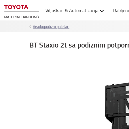
Viljuškari & Automatizacija
Rabljeni
Visokopodizni paletari
BT Staxio 2t sa podiznim potpor