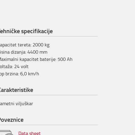
ehničke specifikacije
apacitet tereta
:
2000
kg
isina dizanja
:
4400
mm
aximalni kapacitet baterije
:
500
Ah
oltaža
:
24
volt
op brzina
:
6,0
km/h
arakteristike
ametni viljuškar
Poveznice
Data sheet