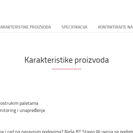
KARAKTERISTIKE PROIZVODA
SPECIFIKACIJA
KONTAKTIRAJTE NA
Karakteristike proizvoda
vostrukim paletama
nitoring i unapređenje
je i rad na neravnim podovima? Naša BT Staxio W-serija sa podign