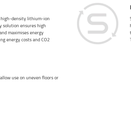
high-density lithium-ion
ry solution ensures high
, and maximises energy
cing energy costs and CO2
llow use on uneven floors or