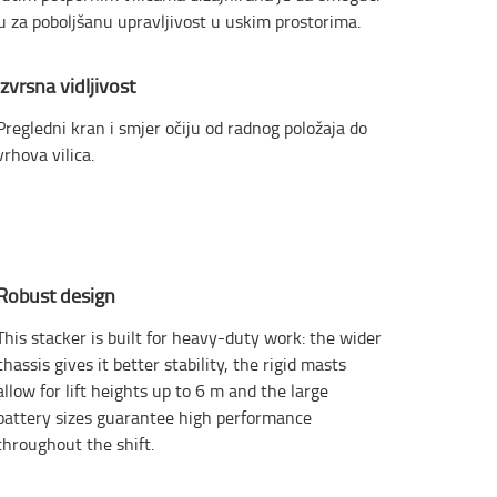
u za poboljšanu upravljivost u uskim prostorima.
Izvrsna vidljivost
Pregledni kran i smjer očiju od radnog položaja do
vrhova vilica.
Robust design
This stacker is built for heavy-duty work: the wider
chassis gives it better stability, the rigid masts
allow for lift heights up to 6 m and the large
battery sizes guarantee high performance
throughout the shift.