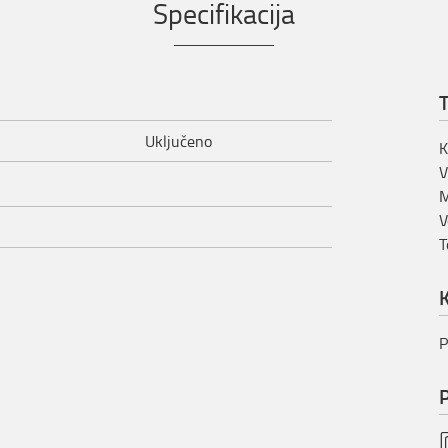
Specifikacija
T
Uključeno
K
V
M
V
T
K
P