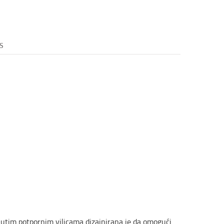
S
utim potpornim vilicama dizajnirana je da omogući