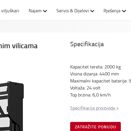
 viljuškari
Najam
Servis & Dijelovi
Rješenja
Specifikacija
nim vilicama
Kapacitet tereta
:
2000
kg
Visina dizanja
:
4400
mm
Maximalni kapacitet baterije
:
Voltaža
:
24
volt
Top brzina
:
6,0
km/h
Specifikacija proizvoda
>
ZATRAŽITE PONUDU