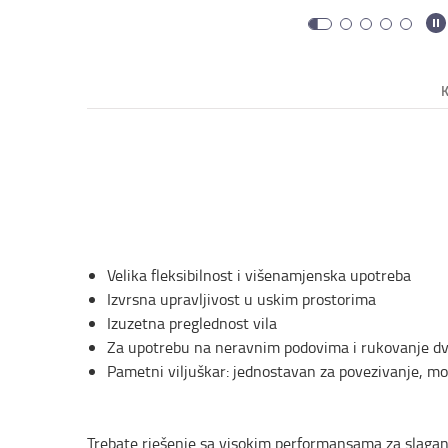
Velika fleksibilnost i višenamjenska upotreba
Izvrsna upravljivost u uskim prostorima
Izuzetna preglednost vila
Za upotrebu na neravnim podovima i rukovanje d
Pametni viljuškar: jednostavan za povezivanje, mo
Trebate rješenje sa visokim performansama za slagan