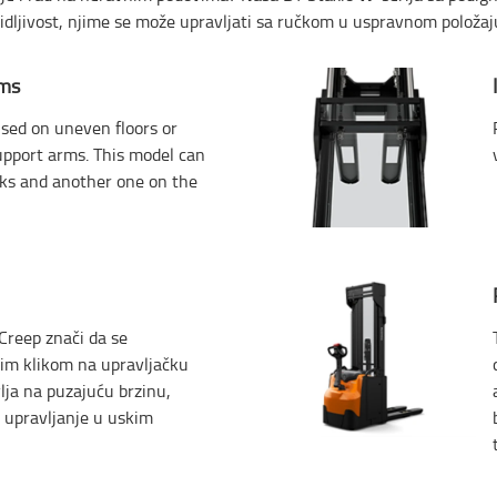
vidljivost, njime se može upravljati sa ručkom u uspravnom položaj
rms
used on uneven floors or
support arms. This model can
orks and another one on the
Creep znači da se
im klikom na upravljačku
lja na puzajuću brzinu,
 upravljanje u uskim