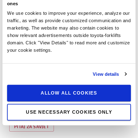
Fleksibilno i lako podesivo skladištenje
ones
Može se instalirati na pokretne baze za povećani
We use cookies to improve your experience, analyze our
kapacitet skladištenja
traffic, as well as provide customized communication and
marketing. The website may also contain cookies to
show relevant advertisements outside toyota-forklifts
PITAJ ZA SAVJET
domain. Click "View Details" to read more and customize
your cookie settings.
Višeslojne police
Optimizirano korištenje kubičnog prostora skladišta
View details
za komisioniranje
Idealno za čuvanje sitnih predmeta za ručno biranje
ALLOW ALL COOKIES
narudžbi
Uklanja potrebu za mezaninskim podom
USE NECESSARY COOKIES ONLY
PITAJ ZA SAVJET