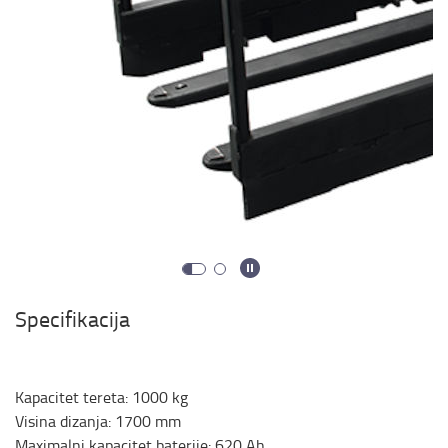
Specifikacija
Kapacitet tereta
:
1000
kg
Visina dizanja
:
1700
mm
Maximalni kapacitet baterije
:
620
Ah