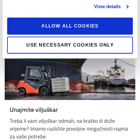
uključujući regalne viljuškare, paletare i komisionere.
View details
Pročitajte više >
ALLOW ALL COOKIES
USE NECESSARY COOKIES ONLY
Unajmite viljuškar
Treba li vam viljuškar odmah, na kratko ili duže
vrijeme? Imamo različite povoljne mogućnosti najma
za vaše potrebe.