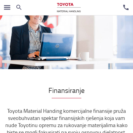
Finansiranje
Toyota Material Handing komercijalne finansije pruža
sveobuhvatan spektar finansijskih rješenja koja vam
nude Toyotinu opremu za rukovanje materijalima kako
biste se mogli fokusirati na svoju osnovnu djelatnost.